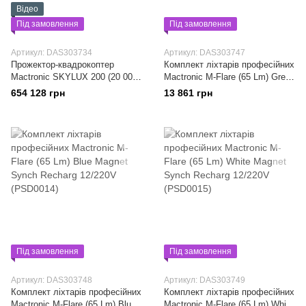
Відео
Під замовлення
Під замовлення
Артикул: DAS303734
Артикул: DAS303747
Прожектор-квадрокоптер
Комплект ліхтарів професійних
Mactronic SKYLUX 200 (20 000
Mactronic M-Flare (65 Lm) Green
Lm) (TLD0010)
Magnet Synch Recharg 12/220V
654 128 грн
13 861 грн
(PSD0013)
Під замовлення
Під замовлення
Артикул: DAS303748
Артикул: DAS303749
Комплект ліхтарів професійних
Комплект ліхтарів професійних
Mactronic M-Flare (65 Lm) Blue
Mactronic M-Flare (65 Lm) White