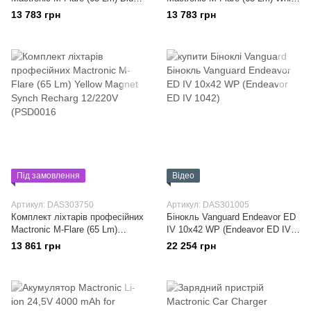
Magnet Synch Recharg 12/220V
Magnet Synch Recharg 12/220V
13 783 грн
13 783 грн
(PSD0014)
(PSD0015)
Під замовлення
Відео
Артикул: DAS303750
Артикул: DAS301005
Комплект ліхтарів професійних
Бінокль Vanguard Endeavor ED
Mactronic M-Flare (65 Lm)
IV 10x42 WP (Endeavor ED IV
Yellow Magnet Synch Recharg
1042)
13 861 грн
22 254 грн
12/220V (PSD0016