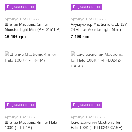
Під замовлення
Під замовлення
Артикул: DAS303727
Артикул: DAS303728
Штатив Mactronic 3m for
Акумулятор Mactronic GEL 12V
Monster Light Mini (PFL0151EP)
24 Ah for Monster Light Mini (B-
12-24Ah)
16 466 грн
7 496 грн
Під замовлення
Під замовлення
Артикул: DAS303731
Артикул: DAS303732
Штатив Mactronic 4m for Halo
Кейс захисний Mactronic for
100K (T-TR-4M)
Halo 100K (T-PFL0242-CASE)