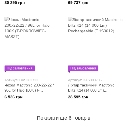
30 295 грн
69 737 грн
Під замовлення
Під замовлення
Артикул: DAS303733
Артикул: DAS303735
Чохол Mactronic 200x22x22 /
Ліхтар тактичний Mactronic
96L for Halo 100K (T-
Blitz K14 (14 000 Lm)
POKROWIEC-MASZT)
Rechargeable (THS0012)
6 536 грн
28 595 грн
Показати ще 6 товарів