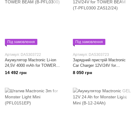
Під замовлення
Під замовлення
Артикул: DAS303722
Артикул: DAS303723
Акумулятор Mactronic Li-ion
Зарядний пристрій Mactronic
24,5V 4000 mAh for TOWER
Car Charger 12V/24V for
BEAM (B-PFL0300)
TOWER BEAM (T-PFL0300
14 492 грн
8 050 грн
ZAS12/24)