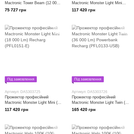
Mactronic Tower Beam (12 000
Mactronic Monster Light Mini
Lm) Powerbank Recharg
Rescue (18 000 Lm) Recharge
75 727 грн
117 420 грн
24.5/230V (PFL0300)
(PFL0151-E-ORANGE)
Під замовлення
Під замовлення
Артикул: DAS303725
Артикул: DAS303726
Прожектор професійний
Прожектор професійний
Mactronic Monster Light Mini (18
Mactronic Monster Light Twin (36
000 Lm) Recharg (PFL0151-E)
000 Lm) Powerbank Recharg
117 420 грн
165 420 грн
(PFL0133-USB)