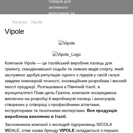
Каталог
Vipole
Vipole
Компанія Vipole — це італійський виробник палиць для
трекінгу, скандинавської ходьби та лижних видів спорту, який
заслужено здобув репутацію одного з лідерів у своїй галузі
завдяки інженерній точності, інноваційним розробкам і високій
якості продукції. Розташована в Північній Італії, в
муніципалітеті Пове-дель-Граппа, компанія зосереджена
виключно на розробці й виробництві палиць і аксесуарів,
створених у співпраці з професійними атлетами,
інструкторами та технічними експертами.
Вся продукція
вироблена виключно в Італії.
Засновником компанії є молодий підприємець NICOLA
VI
DALE, отже назва бренду
VIPOLE
складається з перших