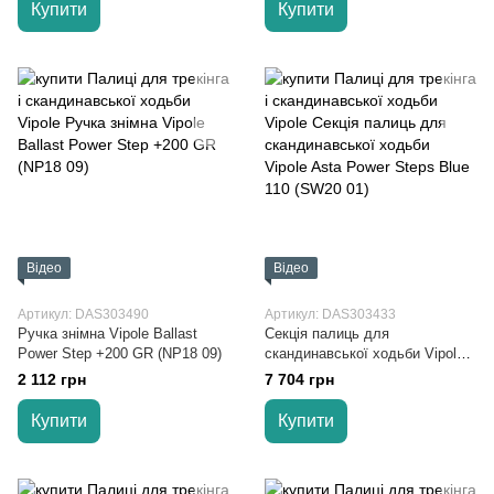
Купити
Купити
Відео
Відео
Артикул: DAS303490
Артикул: DAS303433
Ручка знімна Vipole Ballast
Секція палиць для
Power Step +200 GR (NP18 09)
скандинавської ходьби Vipole
Asta Power Steps Blue 110
2 112 грн
7 704 грн
(SW20 01)
Купити
Купити