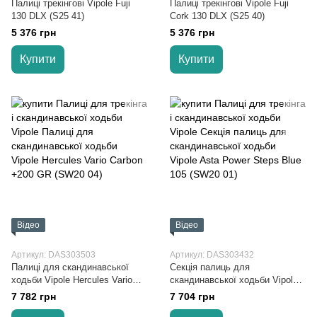
Палиці трекінгові Vipole Fuji
Палиці трекінгові Vipole Fuji
130 DLX (S25 41)
Cork 130 DLX (S25 40)
5 376 грн
5 376 грн
Купити
Купити
Відео
Відео
Артикул: DAS303503
Артикул: DAS303432
Палиці для скандинавської
Секція палиць для
ходьби Vipole Hercules Vario
скандинавської ходьби Vipole
Carbon +200 GR (SW20 04)
Asta Power Steps Blue 105
7 782 грн
7 704 грн
(SW20 01)