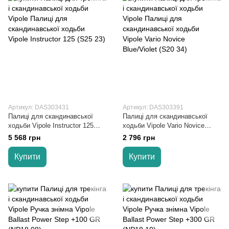
Артикул: DAS303431
Артикул: DAS303391
Палиці для скандинавської
Палиці для скандинавської
ходьби Vipole Instructor 125
ходьби Vipole Vario Novice
(S25 23)
Blue/Violet (S20 34)
5 568 грн
2 796 грн
Купити
Купити