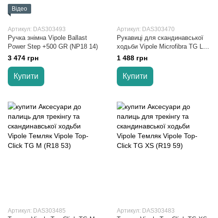
Відео
Артикул: DAS303493
Артикул: DAS303470
Ручка знімна Vipole Ballast
Рукавиці для скандинавської
Power Step +500 GR (NP18 14)
ходьби Vipole Microfibra TG L
(R20 70)
3 474 грн
1 488 грн
Купити
Купити
Артикул: DAS303485
Артикул: DAS303483