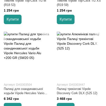
Темляк Vipole Top-Click TG M
Темляк Vipole Top-Click TG XS
(R18 53)
(R19 59)
1 254 грн
1 254 грн
Купити
Купити
Артикул: DAS303504
Артикул: DAS303447
Палиці для скандинавської
Палиці трекінгові Vipole
ходьби Vipole Hercules Vario
Discovery Cork DLX (S25 12)
Alu +200 GR (SW20 05)
6 342 грн
3 468 грн