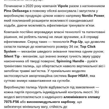
Починаючи з 2020 року компанія
Vipole
разом з натхненником
Pino Dellasega
в повному обсязі анонсувала і запустила у
виробництво продукцію цілком нового напрямку
Nordic Power
,
який покликаний розширити можливості скандинавської
ходьби, даючи можливість ефективніше тренувати м'язи.
Компанія постійно впроваджує власні технології та патентовані
рішення, які роблять палиці не лише зручними, а й справді
ефективними. Серед таких — технологія
Pop-Up
, що дозволяє
скласти палицю до компактного розміру 34 см;
Top Click
System
— механізм швидкого знімання темляка одним рухом;
Silent Tip
- механізм, що значно знижує гучність звуку удару
наконечника об тверді поверхні;
Spinning Handle
- руків'я
трекінгових палиць, що обертається навколо вертикальної вісі і
запобігає травмі зап'ястка. У преміальних моделях
застосовується амортизаційна система
Super HSA®
, яка
суттєво знижує навантаження на суглоби.
Виробництво палиць Vipole відбувається під замовлення —
кожна партія проходить індивідуальний контроль якості. Усі
моделі виготовляються з надміцного
алюмінієвого сплаву
7075-F56
або
високомодульного карбону
, що
забезпечує мінімальну вагу, стійкість до