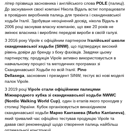
літер прізвища засновника і англійського слова
POLE
(палиці).
До заснування своєї компані Нікола Відаль встиг попрацювати
в провідних виробників палиць для трекінга і скандинавської
ходьби Італії. Здобувши неоцінений досвід, нікола Відаль в
2006 році заснував власну компанію, що вже 20 років не
змінює власника і виробляє передові вироби в своїй галузі.
З 2016 року Vipole є офіційним партнером
Італійської школи
скандинавської ходьби (SINW)
, що підтверджує високий
рівень довіри до бренду з боку фахівців. Завдяки цьому
партнерству, продукція Vipole активно використовується в
навчальному процесі та методичних програмах зі
Скандинавської Ходьби по всій Італії.
Pino
Dellasega
, засновник і президент SINW, тестує всі нові моделі
палок Vipole.
З 2019 році
Vipole стали офіційними палицями
Міжнародного кубка зі скандинавської ходьби NWWC
(Nordic Walking World Cup)
, один із етапів якого проходив у
столиці України. Кубок організовується винахідником
скандинавської ходьби
Марко Кантанева (Marko Kantaneva)
,
який тривалий час офіційно тестував продукцію Vipole та
давав свої рекомендації щодо створення палиць найбільш
оптимальної конструкції.