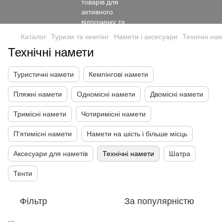
Каталог
Туризм та кемпінг
Намети і аксесуари
Технічні на
Технічні намети
Туристичні намети
Кемпінгові намети
Пляжні намети
Одномісні намети
Двомісні намети
Тримісні намети
Чотиримісні намети
П'ятимісні намети
Намети на шість і більше місць
Аксесуари для наметів
Технічні намети
Шатра
Тенти
Фільтр
За популярністю