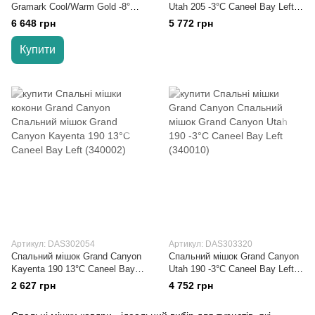
Gramark Cool/Warm Gold -8°
Utah 205 -3°C Caneel Bay Left
Red/Grey (3605890)
(340012)
6 648 грн
5 772 грн
Купити
Артикул: DAS302054
Артикул: DAS303320
Спальний мішок Grand Canyon
Спальний мішок Grand Canyon
Kayenta 190 13°C Caneel Bay
Utah 190 -3°C Caneel Bay Left
Left (340002)
(340010)
2 627 грн
4 752 грн