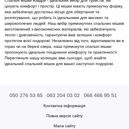
Спальні мішки ковдри - ідеальний вибір для туристів, які
цінують комфорт і простір. Ці мішки мають прямокутну форму,
яка забезпечує достатньо місця для обертання та
розтягування, що робить їх ідеальними для високих та
широкоплечих людей. Наш вибір прямокутних спальних мішків
виготовлений з високоякісних матеріалів, які забезпечують
тепло і довговічність, гарантуючи вам затишок і комфорт
протягом всієї подорожі. Незалежно від того, відпочиваєте ви в
горах чи на березі озера, наші прямокутні спальні мішки
пропонують ідеальне поєднання комфорту та практичності.
Перегляньте нашу колекцію вже сьогодні, щоб знайти
ідеальний спальний мішок для вашої наступної подорожі.
050 276 53 85
063 204 03 02
068 466 95 51
Контактна інформація
Повна версія сайту
Мапа сайту