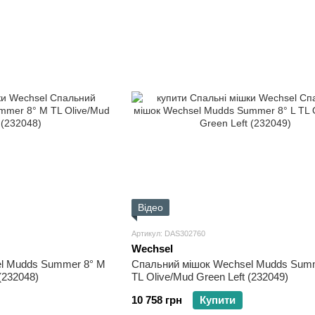
Відео
Артикул: DAS302760
Wechsel
l Mudds Summer 8° M
Спальний мішок Wechsel Mudds Summ
(232048)
TL Olive/Mud Green Left (232049)
10 758 грн
Купити