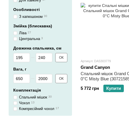
Для хайкінгу
Особливості
З капюшоном
30
Змійка (блискавка)
Ліва
27
Центральна
3
Довжина спальника, см
Від Довжина спальника, см
До Довжина спальника, см
ОК
Артикул: DAS303779
Grand Canyon
Вага, г
Спальний мішок Grand C
Від Вага, г
До Вага, г
0°C Misty Blue (3072158
ОК
5 772 грн
Купити
Комплектація
Спальний мішок
30
Чохол
13
Компресійний чохол
17