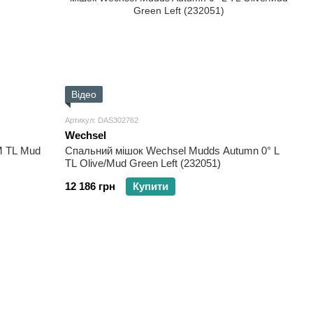
Відео
Артикул: DAS302762
Wechsel
M TL Mud
Спальний мішок Wechsel Mudds Autumn 0° L
TL Olive/Mud Green Left (232051)
12 186 грн
Купити