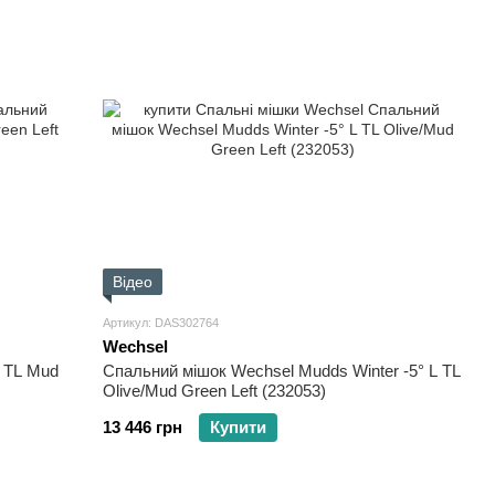
Відео
Артикул: DAS302764
Wechsel
M TL Mud
Спальний мішок Wechsel Mudds Winter -5° L TL
Olive/Mud Green Left (232053)
13 446 грн
Купити