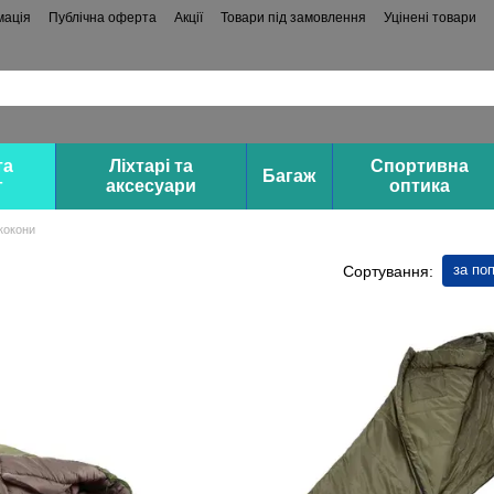
мація
Публічна оферта
Акції
Товари під замовлення
Уцінені товари
та
Ліхтарі та
Спортивна
Багаж
г
аксесуари
оптика
кокони
за по
Сортування: