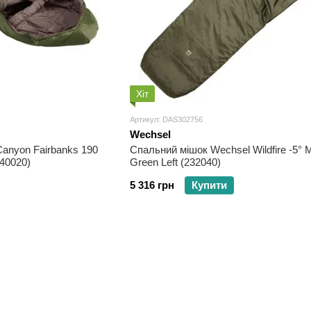
Хіт
Артикул: DAS302756
Wechsel
anyon Fairbanks 190
Спальний мішок Wechsel Wildfire -5° 
340020)
Green Left (232040)
5 316 грн
Купити