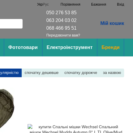
Порівняння
Укр
Рус
Бажання
Вхід
050 276 53 85
063 204 03 02
Мій кошик
068 466 95 51
Передзвонити вам?
Фототовари
Електроінструмент
Бренди
пулярністю
спочатку дешевше
спочатку дорожче
за назвою