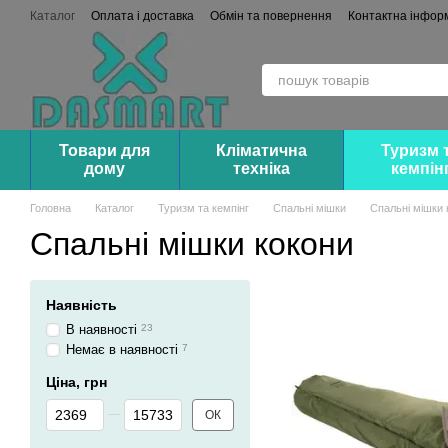
Перейти до основного контенту
Каталог
Оплата і доставка
Обмін та повернення
Контактна інфор
Співпраця (Опт/Дроп)
Товари для
Кліматична
Туризм 
дому
техніка
кемпін
Головна
Каталог
Туризм та кемпінг
Спальні мішки
Спальні мішки 
Спальні мішки кокони
Наявність
В наявності
23
Немає в наявності
7
Ціна, грн
Від Ціна, грн
До Ціна, грн
ОК