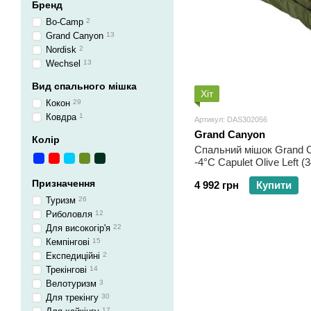
Бренд
Bo-Camp
2
Grand Canyon
13
Nordisk
2
Wechsel
13
Вид спального мішка
Хіт
Кокон
29
Ковдра
1
Артикул: DAS302056
Grand Canyon
Колір
Спальний мішок Grand C
-4°C Capulet Olive Left (
Призначення
4 992 грн
Купити
Туризм
26
Риболовля
12
Для високогір'я
22
Кемпінгові
15
Експедиційні
2
Трекінгові
14
Велотуризм
3
Для трекінгу
30
17