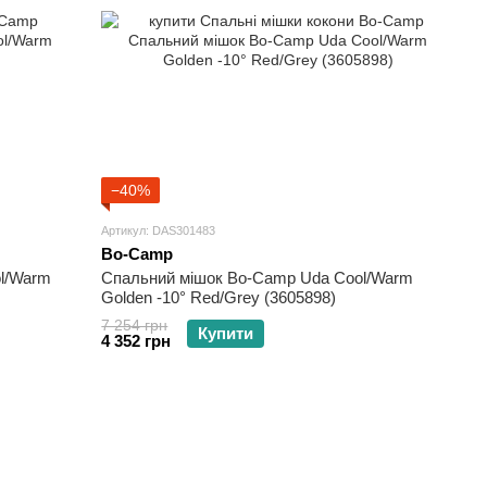
−40%
Артикул: DAS301483
Bo-Camp
l/Warm
Спальний мішок Bo-Camp Uda Cool/Warm
Golden -10° Red/Grey (3605898)
7 254 грн
Купити
4 352 грн