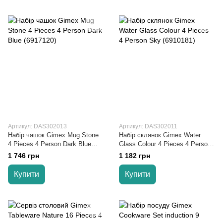
Артикул: DAS302013
Артикул: DAS302011
Набір чашок Gimex Mug Stone
Набір склянок Gimex Water
4 Pieces 4 Person Dark Blue
Glass Colour 4 Pieces 4 Person
(6917120)
Sky (6910181)
1 746 грн
1 182 грн
Купити
Купити