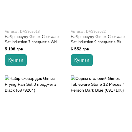
Артикул: DAS302018
Артикул: DAS302022
Набір посуду Gimex Cookware
Набір посуду Gimex Cookware
Set induction 7 предметів White
Set induction 9 предметів Blue
(6977221)
(6977225)
5 198 грн
6 552 грн
Купити
Купити