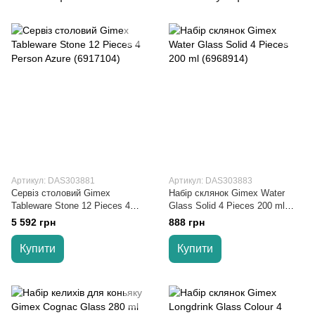
Артикул: DAS303881
Артикул: DAS303883
Сервіз столовий Gimex
Набір склянок Gimex Water
Tableware Stone 12 Pieces 4
Glass Solid 4 Pieces 200 ml
Person Azure (6917104)
(6968914)
5 592 грн
888 грн
Купити
Купити