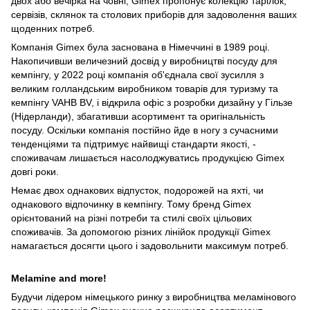
двох або вечірка на човні, Gimex пропонує колекцію тарілок,
сервізів, склянок та столових приборів для задоволення ваших
щоденних потреб.
Компанія Gimex була заснована в Німеччині в 1989 році.
Накопичивши величезний досвід у виробництві посуду для
кемпінгу, у 2022 році компанія об'єднала свої зусилля з
великим голландським виробником товарів для туризму та
кемпінгу VAHB BV, і відкрила офіс з розробки дизайну у Гільзе
(Нідерланди), збагативши асортимент та оригінальність
посуду. Оскільки компанія постійно йде в ногу з сучасними
тенденціями та підтримує найвищі стандарти якості, -
споживачам лишається насолоджуватись продукцією Gimex
довгі роки.
Немає двох однакових відпусток, подорожей на яхті, чи
однакового відпочинку в кемпінгу. Тому бренд Gimex
орієнтований на різні потреби та стилі своїх цільових
споживачів. За допомогою різних лінійок продукції Gimex
намагається досягти цього і задовольнити максимум потреб.
Melamine and more!
Будучи лідером німецького ринку з виробництва меламінового