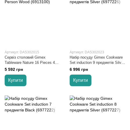
Артикул: DAS302015
Артикул: DAS302023
Сервіз столовий Gimex
Набір посуду Gimex Cookware
Tableware Nature 16 Pieces 4
Set induction 9 предметів Silver
Person Wood (6913100)
(6977226)
5 592 грн
6 996 грн
Купити
Купити