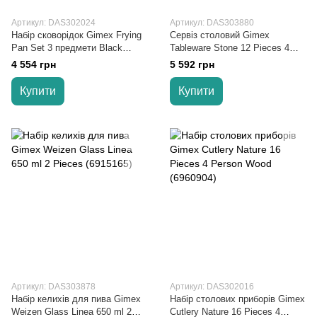
Артикул: DAS302024
Артикул: DAS303880
Набір сковорідок Gimex Frying
Сервіз столовий Gimex
Pan Set 3 предмети Black
Tableware Stone 12 Pieces 4
(6979264)
Person Dark Blue (6917100)
4 554 грн
5 592 грн
Купити
Купити
Артикул: DAS303878
Артикул: DAS302016
Набір келихів для пива Gimex
Набір столових приборів Gimex
Weizen Glass Linea 650 ml 2
Cutlery Nature 16 Pieces 4