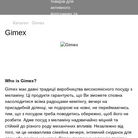
Каталог
Gimex
Gimex
Who is Gimex?
Gimex має давні традиції виробництва високоякісного посуду з
меламіну. Ці продукти гарантують, що Ви зможете сповна
насолодитися всіма радощами кемпінгу, вечері на
присадибній ділянці, чи подорожі на човні, не переймаючись
тим, що з посудом треба поводитись обережно, щоб його не
розбити. Адже посуд з меламіну надзвичайно міцний та
стійкий до різного роду механічних впливів. Незалежно від
того, чи це некваплива сімейна вечеря, інтимний сніданок для