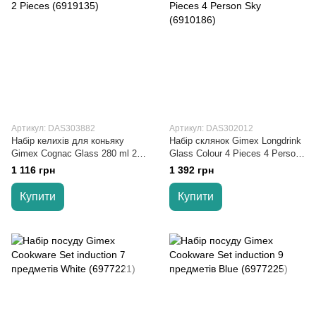
Артикул: DAS303882
Артикул: DAS302012
Набір келихів для коньяку
Набір склянок Gimex Longdrink
Gimex Сognac Glass 280 ml 2
Glass Colour 4 Pieces 4 Person
Pieces (6919135)
Sky (6910186)
1 116 грн
1 392 грн
Купити
Купити