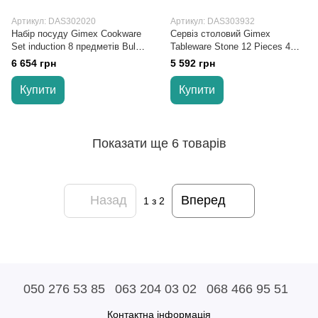
Артикул: DAS302020
Артикул: DAS303932
Набір посуду Gimex Cookware
Сервіз столовий Gimex
Set induction 8 предметів Bule
Tableware Stone 12 Pieces 4
(6977228)
Person Opal (6917103)
6 654 грн
5 592 грн
Купити
Купити
Показати ще 6 товарів
Назад
Вперед
1
з 2
050 276 53 85
063 204 03 02
068 466 95 51
Контактна інформація