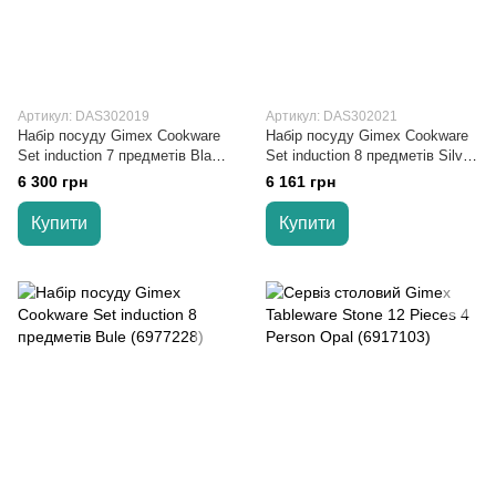
Артикул: DAS302019
Артикул: DAS302021
Набір посуду Gimex Cookware
Набір посуду Gimex Cookware
Set induction 7 предметів Black
Set induction 8 предметів Silver
(6977222)
(6977227)
6 300 грн
6 161 грн
Купити
Купити