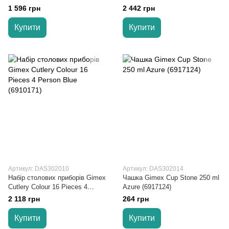
Pieces (6915165)
Person Wood (6960904)
1 596 грн
2 442 грн
Купити
Купити
Артикул: DAS302010
Артикул: DAS302014
Набір столових приборів Gimex
Чашка Gimex Cup Stone 250 ml
Cutlery Colour 16 Pieces 4
Azure (6917124)
Person Blue (6910171)
2 118 грн
264 грн
Купити
Купити