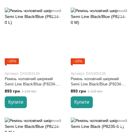
−20%
−20%
Артикул: DAS303134
Артикул: DAS303135
Ремінь чоловічий шкіряний
Ремінь чоловічий шкіряний
Semi Line Black/Blue (P8234-0
Semi Line Black/Blue (P8234-0
L)
M)
893 грн
893 грн
1 116 грн
1 116 грн
Купити
Купити