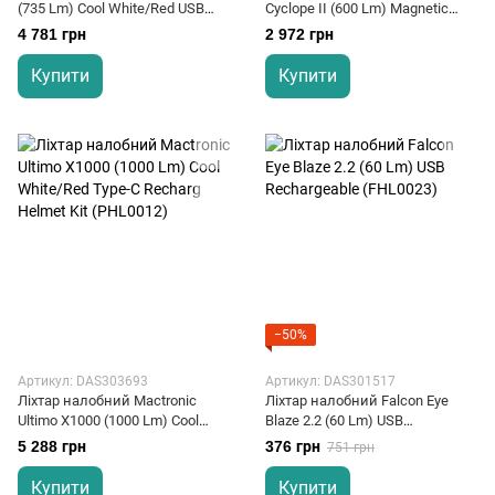
(735 Lm) Cool White/Red USB
Cyclope II (600 Lm) Magnetic
Rechargeable (AHL0022)
USB Rechargeable (THL0131)
4 781 грн
2 972 грн
Купити
Купити
−50%
Артикул: DAS303693
Артикул: DAS301517
Ліхтар налобний Mactronic
Ліхтар налобний Falcon Eye
Ultimo X1000 (1000 Lm) Cool
Blaze 2.2 (60 Lm) USB
White/Red Type-C Recharg
Rechargeable (FHL0023)
5 288 грн
376 грн
751 грн
Helmet Kit (PHL0012)
Купити
Купити