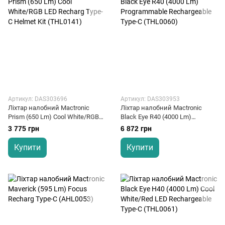
Артикул: DAS303696
Артикул: DAS303953
Ліхтар налобний Mactronic
Ліхтар налобний Mactronic
Prism (650 Lm) Cool White/RGB
Black Eye R40 (4000 Lm)
LED Recharg Type-C Helmet Kit
Programmable Rechargeable
3 775 грн
6 872 грн
(THL0141)
Type-C (THL0060)
Купити
Купити