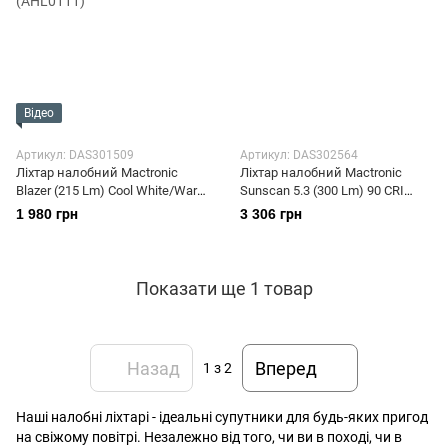
Відео
Артикул: DAS301509
Артикул: DAS302564
Ліхтар налобний Mactronic
Ліхтар налобний Mactronic
Blazer (215 Lm) Cool White/Warm
Sunscan 5.3 (300 Lm) 90 CRI
White/Red LED (AHL0111)
(PHL0031)
1 980 грн
3 306 грн
Показати ще 1 товар
Назад
Вперед
1
з 2
Наші налобні ліхтарі - ідеальні супутники для будь-яких пригод
на свіжому повітрі. Незалежно від того, чи ви в поході, чи в