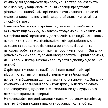
кемпінгу, чи досліджуєте природу, наші ліхтарі забезпечать
вам необхідну видимість. У нашій колекції представлені
різноманітні налобні ліхтарі, включаючи компактні та легкі
моделі, а також надпотужні ліхтарі зі збільшеним терміном
служби батареї.
Наші налобні ліхтарі розроблені з думкою про любителів
активного відпочинку, і ми використовуємо лише найякісніші
матеріали, щоб гарантувати довговічність та надійність наших
налобних ліхтарів. Наші світлодіодні ліхтарі забезпечують
яскраве та тривале освітлення, а регульовані ремінці та
наголов'я роблять їх зручними та простими в носінні. Завдяки
різноманітним налаштуванням яскравості та ширини променя,
наші налобні ліхтарі можна налаштувати відповідно до ваших
потреб.
Окрім практичності та надійності, наші налобні ліхтарі
відрізняються витонченим і стильним дизайном, який
доповнить будь-який одяг для активного відпочинку. Завдяки
компактним розмірам і легкій конструкції їх легко пакувати і
транспортувати, що робить їх незамінними для будь-якого
любителя пригод на природі.
Не дозволяйте темряві завадити вашим пригодам на свіжому
повітрі. Виберіть один з наших високоякісних налобних