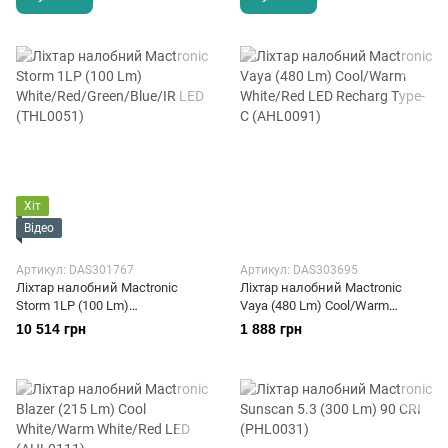
Хіт
Відео
Артикул: DAS301767
Артикул: DAS303695
Ліхтар налобний Mactronic
Ліхтар налобний Mactronic
Storm 1LP (100 Lm)
Vaya (480 Lm) Cool/Warm
White/Red/Green/Blue/IR LED
White/Red LED Recharg Type-C
10 514 грн
1 888 грн
(THL0051)
(AHL0091)