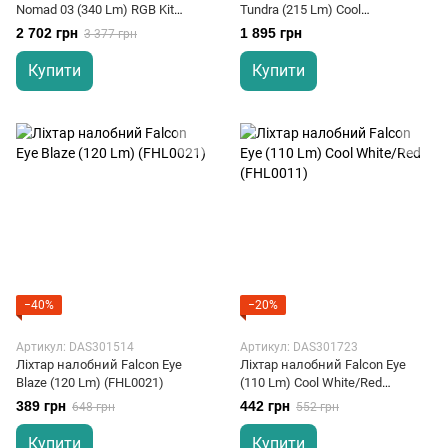
Nomad 03 (340 Lm) RGB Kit
Tundra (215 Lm) Cool
(THL0022)
White/Red/Green LED (THL0111)
2 702 грн
1 895 грн
3 377 грн
Купити
Купити
−40%
−20%
Артикул: DAS301514
Артикул: DAS301723
Ліхтар налобний Falcon Eye
Ліхтар налобний Falcon Eye
Blaze (120 Lm) (FHL0021)
(110 Lm) Cool White/Red
(FHL0011)
389 грн
442 грн
648 грн
552 грн
Купити
Купити