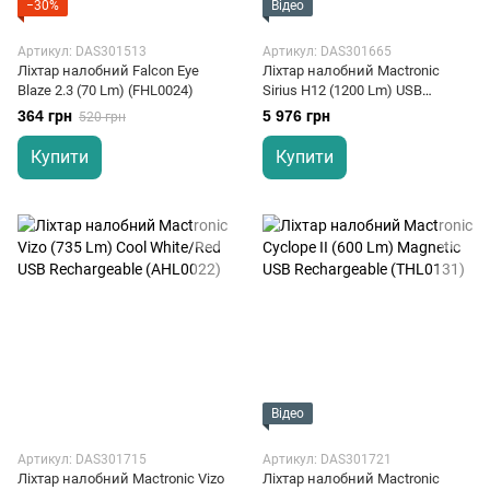
−30%
Відео
Артикул: DAS301513
Артикул: DAS301665
Ліхтар налобний Falcon Eye
Ліхтар налобний Mactronic
Blaze 2.3 (70 Lm) (FHL0024)
Sirius H12 (1200 Lm) USB
Rechargeable (AHL0172)
364 грн
5 976 грн
520 грн
Купити
Купити
Відео
Артикул: DAS301715
Артикул: DAS301721
Ліхтар налобний Mactronic Vizo
Ліхтар налобний Mactronic