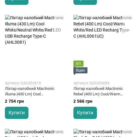
Хіт
Відео
Артикул: DAS303010
Артикул: DAS303688
Ліхтар налобний Mactronic
Ліхтар налобний Mactronic
Illuma (430 Lm) Cool
Rebel (400 Lm) Cool/Warm
White/Neutral White/Red LED
White/Red LED Recharg Type-C
2 754 грн
2 566 грн
USB Recharge Type-C (AHL0081)
(AHL0061UC)
Купити
Купити