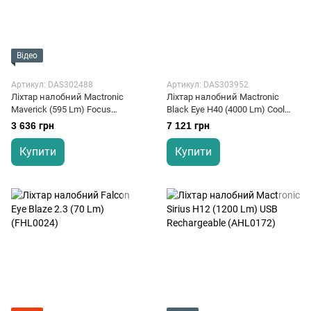
Відео
Артикул: DAS302488
Артикул: DAS303952
Ліхтар налобний Mactronic
Ліхтар налобний Mactronic
Maverick (595 Lm) Focus
Black Eye H40 (4000 Lm) Cool
Recharg Type-C (AHL0053)
White/Red LED Rechargeable
3 636 грн
7 121 грн
Type-C (THL0061)
Купити
Купити