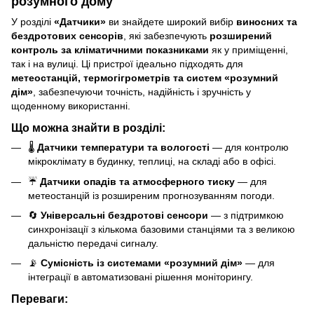
розумного дому
У розділі
«Датчики»
ви знайдете широкий вибір
виносних та
бездротових сенсорів
, які забезпечують
розширений
контроль за кліматичними показниками
як у приміщенні,
так і на вулиці. Ці пристрої ідеально підходять для
метеостанцій, термогігрометрів та систем «розумний
дім»
, забезпечуючи точність, надійність і зручність у
щоденному використанні.
Що можна знайти в розділі:
🌡
Датчики температури та вологості
— для контролю
мікроклімату в будинку, теплиці, на складі або в офісі.
☔
Датчики опадів та атмосферного тиску
— для
метеостанцій із розширеним прогнозуванням погоди.
🔄
Універсальні бездротові сенсори
— з підтримкою
синхронізації з кількома базовими станціями та з великою
дальністю передачі сигналу.
📡
Сумісність із системами «розумний дім»
— для
інтеграції в автоматизовані рішення моніторингу.
Переваги: