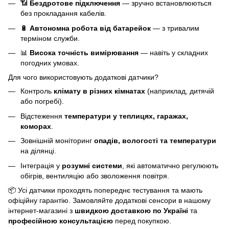
📶
Бездротове підключення
— зручно встановлюються
без прокладання кабелів.
🔋
Автономна робота від батарейок
— з тривалим
терміном служби.
📊
Висока точність вимірювання
— навіть у складних
погодних умовах.
Для чого використовують додаткові датчики?
Контроль
клімату в різних кімнатах
(наприклад, дитячій
або погребі).
Відстеження
температури у теплицях, гаражах,
коморах
.
Зовнішній моніторинг
опадів, вологості та температури
на ділянці.
Інтеграція у
розумні системи
, які автоматично регулюють
обігрів, вентиляцію або зволоження повітря.
📦 Усі датчики проходять попереднє тестування та мають
офіційну гарантію. Замовляйте додаткові сенсори в нашому
інтернет-магазині з
швидкою доставкою по Україні
та
професійною консультацією
перед покупкою.