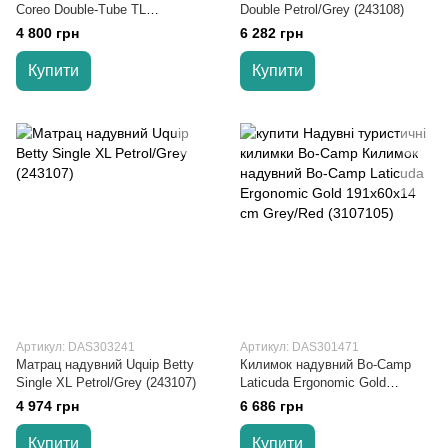
Coreo Double-Tube TL
Double Petrol/Grey (243108)
Lemon/Grey (233122)
4 800 грн
6 282 грн
Купити
Купити
Артикул: DAS303241
Артикул: DAS301471
Матрац надувний Uquip Betty
Килимок надувний Bo-Camp
Single XL Petrol/Grey (243107)
Laticuda Ergonomic Gold
191x60x14 cm Grey/Red
4 974 грн
6 686 грн
(3107105)
Купити
Купити