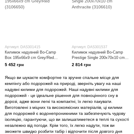
Артикул: DAS301415
Артикул: DAS301537
Килимок надувний Bo-Camp
Килимок надувний Bo-Camp
Box 195x66x9 cm Grey/Red
Prestige Single 200x70x10 cm
(3106650)
Anthracite (3106610)
5 452 грн
2 814 грн
Якщо ви шукаєте комфортне та зручне спальне місце для
кемпінгу або подорожей на природі, зверніть увагу на наші
надувні килими для подорожей. Наші надувні килими для
подорожей - це ідеальне рішення для повноцінного сну в
дорозі, адже вони легкі та компактні, їх легко пакувати.
Виготовлені з міцних та високоякісних матеріалів, ці килими
для подорожей є водонепроникними та забезпечують чудову
ізоляцію, гарантуючи, що ви залишатиметеся в теплі та сухості
незалежно від погоди. Крім того, їх легко надути, тож ви
зможете швидко розбити табір і відпочити після довгого дня