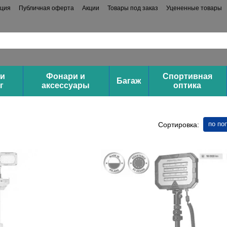
ация
Публичная оферта
Акции
Товары под заказ
Уцененные товары
 и
Фонари и
Спортивная
Багаж
г
аксессуары
оптика
по по
Сортировка: