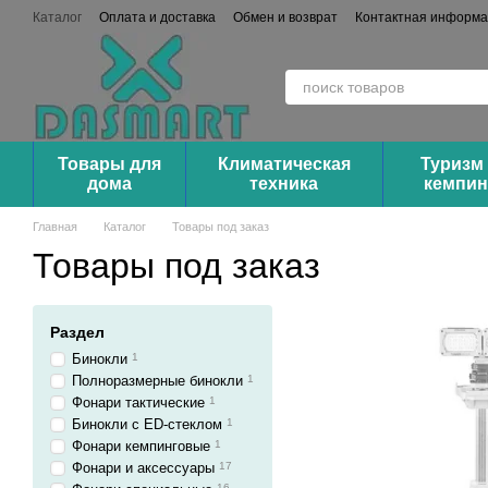
Перейти к основному контенту
Каталог
Оплата и доставка
Обмен и возврат
Контактная информ
Сотрудничество (Опт/Дроп)
Товары для
Климатическая
Туризм
дома
техника
кемпин
Главная
Каталог
Товары под заказ
Товары под заказ
Раздел
Бинокли
1
Полноразмерные бинокли
1
Фонари тактические
1
Бинокли с ED-стеклом
1
Фонари кемпинговые
1
Фонари и аксессуары
17
16