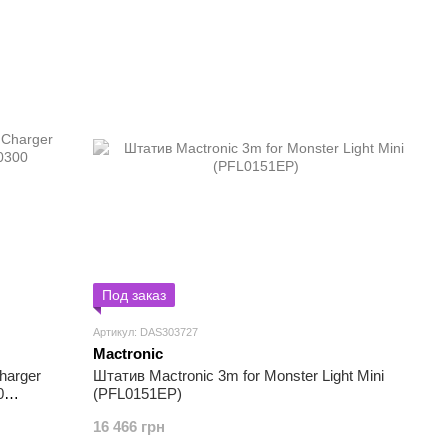
Под заказ
Артикул: DAS303727
Mactronic
harger
Штатив Mactronic 3m for Monster Light Mini
0
(PFL0151EP)
16 466 грн