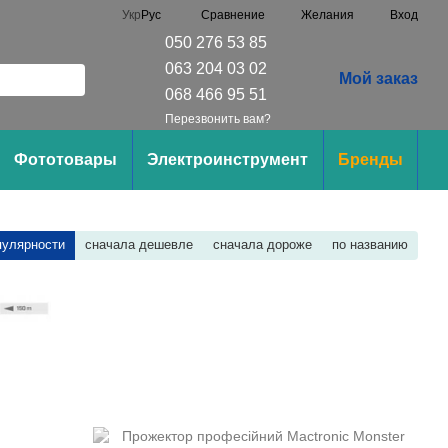
Сравнение
Укр
Рус
Желания
Вход
050 276 53 85
063 204 03 02
Мой заказ
068 466 95 51
Перезвонить вам?
Фототовары
Электроинструмент
Бренды
пулярности
сначала дешевле
сначала дороже
по названию