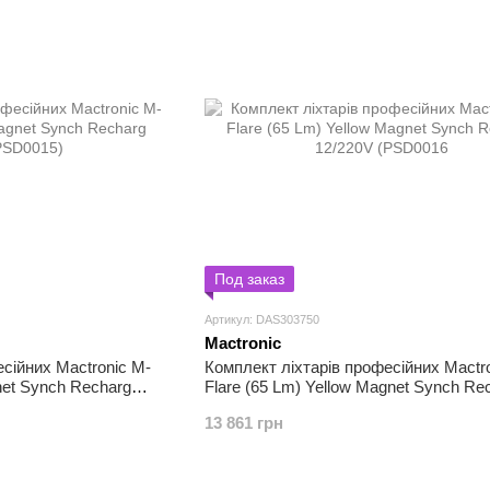
Под заказ
Артикул: DAS303750
Mactronic
сійних Mactronic M-
Комплект ліхтарів професійних Mactr
net Synch Recharg
Flare (65 Lm) Yellow Magnet Synch Re
12/220V (PSD0016
13 861 грн