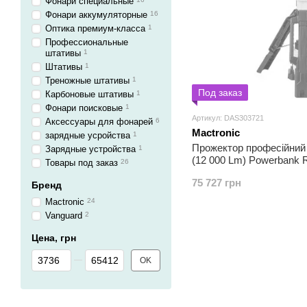
Фонари специальные
Фонари аккумуляторные
16
Оптика премиум-класса
1
Профессиональные
штативы
1
Штативы
1
Треножные штативы
1
Под заказ
Карбоновые штативы
1
Фонари поисковые
1
Артикул: DAS303721
Аксессуары для фонарей
6
Mactronic
зарядные усройства
1
Прожектор професійний
Зарядные устройства
1
(12 000 Lm) Powerbank 
Товары под заказ
26
(PFL0300)
75 727 грн
Бренд
Mactronic
24
Vanguard
2
Цена, грн
От Цена, грн
До Цена, грн
OK