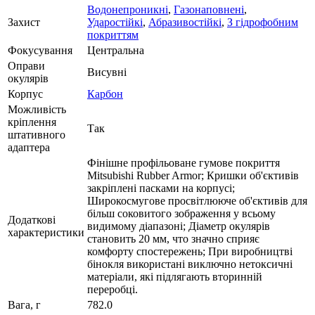
Водонепроникні
,
Газонаповнені
,
Захист
Ударостійкі
,
Абразивостійкі
,
З гідрофобним
покриттям
Фокусування
Центральна
Оправи
Висувні
окулярів
Корпус
Карбон
Можливість
кріплення
Так
штативного
адаптера
Фінішне профільоване гумове покриття
Mitsubishi Rubber Armor; Кришки об'єктивів
закріплені пасками на корпусі;
Широкосмугове просвітлююче об'єктивів для
більш соковитого зображення у всьому
Додаткові
видимому діапазоні; Діаметр окулярів
характеристики
становить 20 мм, что значно сприяє
комфорту спостережень; При виробництві
бінокля використані виключно нетоксичні
матеріали, які підлягають вторинній
переробці.
Вага, г
782.0