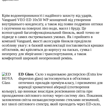
Крім водонепроникності і надійного захисту від ударів,
Vanguard VEO ED 10x50 WP захищений від утворення
внутрішнього конденсату, а також від появи подряпин оптики
і скупчення на поверхні лінз води, масел і бруду. Це
всепогодний багатофункціональний бінокль, який точно не
підведе в самих екстремальних умовах. Як і прийнято в
компанії Vanguard, якості аксесуарів бінокля приділили
особливу увагу: в базовій комплектації поставляються кришки
об'єктивів, які кріпляться до корпусу на пасках, сумка і
неопрену для зберігання і транспортування, а також
комфортний широкий неопреновий ремінь.
ED Glass
. Скло з наднизькою дисперсією (Extra low
dispersion glass) застосовуються в об'єктивах
оптичних приладів преміум-класу, і призначено для
корекції хроматичної аберації (спотворення
кольору), що виникає внаслідок розсіювання світла при
проходження світлового потоку через систему лінз. Показник
заломлення світла низькодисперсними стеклами незначний,
все хвилі світлового спектру, який проходить через ED-скло,