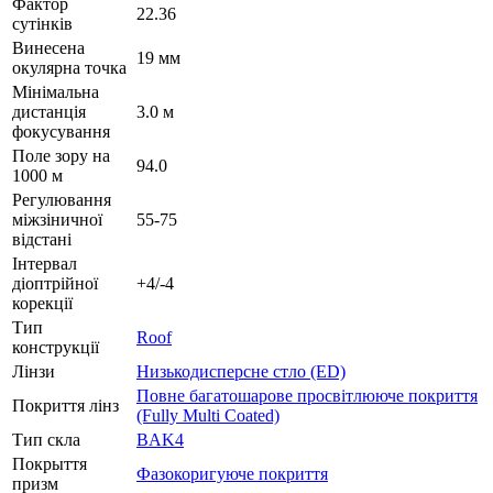
Фактор
22.36
сутінків
Винесена
19 мм
окулярна точка
Мінімальна
дистанція
3.0 м
фокусування
Поле зору на
94.0
1000 м
Регулювання
міжзіничної
55-75
відстані
Інтервал
діоптрійної
+4/-4
корекції
Тип
Roof
конструкції
Лінзи
Низькодисперсне стло (ED)
Повне багатошарове просвітлююче покриття
Покриття лінз
(Fully Multi Coated)
Тип скла
BAK4
Покрыття
Фазокоригуюче покриття
призм