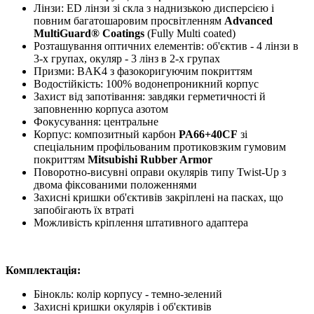
Лінзи: ED лінзи зі скла з наднизькою дисперсією і
повним багатошаровим просвітленням
Advanced
MultiGuard® Coatings
(Fully Multi coated)
Розташування оптичних елементів: об'єктив - 4 лінзи в
3-х групах, окуляр - 3 лінз в 2-х групах
Призми: BAK4 з фазокоригуючим покриттям
Водостійкість: 100% водонепроникний корпус
Захист від запотівання: завдяки герметичності й
заповненню корпуса азотом
Фокусування: центральне
Корпус: композитный карбон
PA66+40CF
зі
спеціальним профільованим протиковзким гумовим
покриттям
Mitsubishi Rubber Armor
Поворотно-висувні оправи окулярів типу Twist-Up з
двома фіксованими положеннями
Захисні кришки об'єктивів закріплені на пасках, що
запобігають їх втраті
Можливість кріплення штативного адаптера
Комплектація:
Бінокль: колір корпусу - темно-зелений
Захисні кришки окулярів і об'єктивів