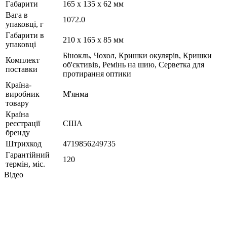
Габарити
165 x 135 x 62 мм
Вага в
1072.0
упаковці, г
Габарити в
210 x 165 x 85 мм
упаковці
Бінокль, Чохол, Кришки окулярів, Кришки
Комплект
об'єктивів, Ремінь на шию, Серветка для
поставки
протирання оптики
Країна-
виробник
М'янма
товару
Країна
реєстрації
США
бренду
Штрихкод
4719856249735
Гарантійний
120
термін, міс.
Відео