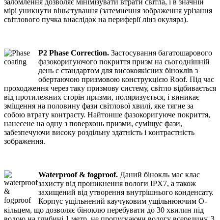
заломлення дозволяє мінімізувати втрати світла, і в значній
мірі уникнути віньєтування (затемнення зображення урізання
світлового пучка внаслідок на периферії лінз окуляра).
P2 Phase Correction.
Застосування багатошарового
фазокоригуючого покриття призм на сьогоднішній
день є стандартом для високоякісних біноклів з
обертаючою призмовою конструкцією Roof. Під час
проходження через таку призмову систему, світло відбивається
від протилежних сторін призми, поляризується, і виникає
зміщення на половину фази світлової хвилі, яке тягне за
собою втрату контрасту. Найтонше фазокоригуюче покриття,
нанесене на одну з поверхонь призми, суміщує фази,
забезпечуючи високу роздільну здатність і контрастність
зображення.
Waterproof & fogproof.
Даний бінокль має клас
захисту від проникнення вологи IPX7, а також
захищений від утворення внутрішнього конденсату.
Корпус ущільнений каучуковим ущільнюючим O-
кільцем, що дозволяє біноклю перебувати до 30 хвилин під
водою на глибині 1 метр, не пропускаючи вологу всередину. З