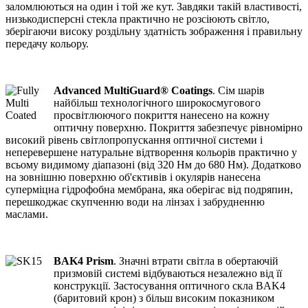
заломлюються на один і той же кут. Завдяки такій властивості,
низькодисперсні стекла практично не розсіюють світло,
зберігаючи високу роздільну здатність зображення і правильну
передачу кольору.
Advanced MultiGuard® Coatings
. Сім шарів
найбільш технологічного широкосмугового
просвітлюючого покриття нанесено на кожну
оптичну поверхню. Покриття забезпечує рівномірно
високий рівень світлопропускання оптичної системи і
неперевершене натуральне відтворення кольорів практично у
всьому видимому діапазоні (від 320 Нм до 680 Нм). Додатково
на зовнішню поверхню об'єктивів і окулярів нанесена
суперміцна гідрофобна мембрана, яка оберігає від подряпин,
перешкоджає скупченню води на лінзах і забрудненню
маслами.
BAK4 Prism
.
Значні втрати світла в обертаючій
призмовій системі відбуваються незалежно від її
конструкції. Застосування оптичного скла BAK4
(баритовий крон) з більш високим показником