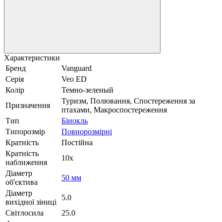
Характеристики
Бренд
Vanguard
Серія
Veo ED
Колір
Темно-зеленый
Туризм, Полювання, Спостереження за
Призначення
птахами, Макроспостереження
Тип
Бінокль
Типорозмір
Повнорозмірні
Кратність
Постійна
Кратність
10x
наближення
Діаметр
50 мм
об'єктива
Діаметр
5.0
вихідної зіниці
Світлосила
25.0