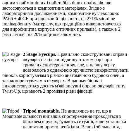
одним з найміцніших і найстабільніших полімерів, що
застосовуються в композитних матеріалах. Згідно з
лабораторними дослідженнями, композитне вуглеволокно
PA66 + 40CF при однаковій щільності, на 271% міцніше
полікарбонату (матеріалу, що традиційно використовується
для виробництва корпусів оптичних приладів), а також в 2
рази легше і на 20% міцніше алюмінію.
2 Stage Eyecups.
Правильно сконструйовані оправи
окулярів не тільки підвищують комфорт при
тривалих спостереженнях, але, в першу чергу,
дозволяють з однаковою зручністю використовувати
бінокль користувачам з різною анатомічною будовою очей, а
також користувачам в окулярах. В даному біноклі
використовуються досить м'які висувні оправи окулярів типу
Twist-Up, що мають 2 проміжні рівні фіксації.
Tripod mountable.
Не дивлячись на те, що в
більшості випадків спостереження проводяться з
біноклем в руках, бувають ситуації, коли установка
на штатив просто необхідна. Великі збільшення,