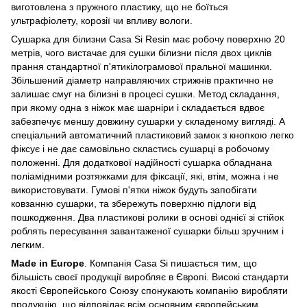
виготовлена з пружного пластику, що не боїться
ультрафіолету, корозії чи впливу вологи.
Сушарка для білизни Casa Si Resin має робочу поверхню 20
метрів, чого вистачає для сушки білизни після двох циклів
прання стандартної п'ятикілограмової пральної машинки.
Збільшений діаметр направляючих стрижнів практично не
залишає смуг на білизні в процесі сушки. Метод складання,
при якому одна з ніжок має шарніри і складається вдвоє
забезпечує меншу довжину сушарки у складеному вигляді. А
спеціальний автоматичний пластиковий замок з кнопкою легко
фіксує і не дає самовільно скластись сушарці в робочому
положенні. Для додаткової надійності сушарка обладнана
поліамідними розтяжками для фіксації, які, втім, можна і не
використовувати. Гумові п'ятки ніжок будуть запобігати
ковзанню сушарки, та збережуть поверхню підлоги від
пошкодження. Два пластикові ролики в основі однієї зі стійок
роблять пересування завантаженої сушарки більш зручним і
легким.
Made in Europe
. Компанія Casa Si пишається тим, що
більшість своєї продукції виробляє в Європі. Високі стандарти
якості Європейського Союзу спонукають компанію виробляти
продукцію, що відповідає всім основним європейським