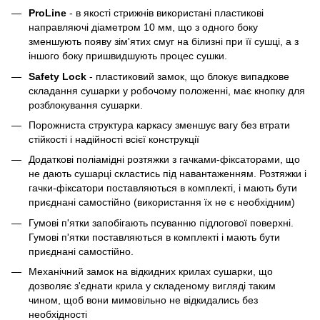
ProLine
- в якості стрижнів використані пластикові
направляючі діаметром 10 мм, що з одного боку
зменшують появу зім'ятих смуг на білизні при її сушці, а з
іншого боку пришвидшують процес сушки.
Safety Lock
- пластиковий замок, що блокує випадкове
складання сушарки у робочому положенні, має кнопку для
розблокування сушарки.
Порожниста структура каркасу зменшує вагу без втрати
стійкості і надійності всієї конструкції
Додаткові поліамідні розтяжки з гачками-фіксаторами, що
не дають сушарці скластись під навантаженням. Розтяжки і
гачки-фіксатори поставляються в комплекті, і мають бути
приєднані самостійно (використання їх не є необхідним)
Гумові п'ятки запобігають псуванню підлогової поверхні.
Гумові п'ятки поставляються в комплекті і мають бути
приєднані самостійно.
Механічний замок на відкидних крилах сушарки, що
дозволяє з'єднати крила у складеному вигляді таким
чином, щоб вони мимовільно не відкидались без
необхідності