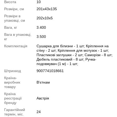
Висота
10
Розміри, см
201x43x135
Розміри в
202x10x5
упаковці, см
Вага, кг
3.400
Вага в упаковці,
3.500
кг
Комплектація
Сушарка для білизни - 1 шт; Кріплення на
стіну - 2 шт; Кріплення для мотузок - 1 шт;
Пластикові заглушки - 2 шт; Саморізи - 8 шт;
Дюбель пластиковий - 8 шт; Ручка-
подовжувач (1 м) - 1 шт;
Штрихкод
9007741018661
Країна-
виробник
В'єтнам
товару
Країна
реєстрації
Австрія
бренду
Гарантійний
24
термін, міс.