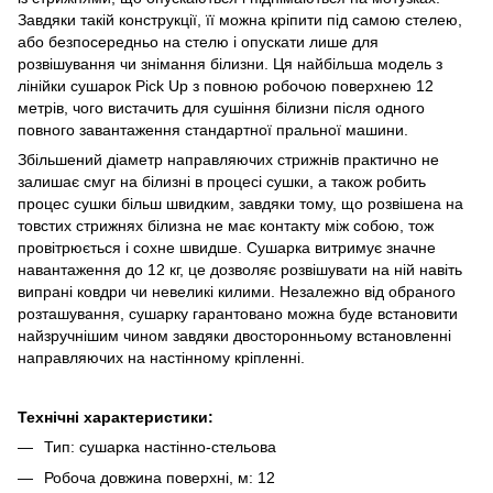
Завдяки такій конструкції, її можна кріпити під самою стелею,
або безпосередньо на стелю і опускати лише для
розвішування чи знімання білизни. Ця найбільша модель з
лінійки сушарок Pick Up з повною робочою поверхнею 12
метрів, чого вистачить для сушіння білизни після одного
повного завантаження стандартної пральної машини.
Збільшений діаметр направляючих стрижнів практично не
залишає смуг на білизні в процесі сушки, а також робить
процес сушки більш швидким, завдяки тому, що розвішена на
товстих стрижнях білизна не має контакту між собою, тож
провітрюється і сохне швидше. Сушарка витримує значне
навантаження до 12 кг, це дозволяє розвішувати на ній навіть
випрані ковдри чи невеликі килими. Незалежно від обраного
розташування, сушарку гарантовано можна буде встановити
найзручнішим чином завдяки двосторонньому встановленні
направляючих на настінному кріпленні.
Технічні характеристики:
Тип: сушарка настінно-стельова
Робоча довжина поверхні, м: 12