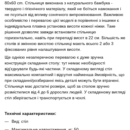
80x60 cm. Стільниця виконана з натурального бамбука -
твердого і гігієнічного матеріалу, який не боїться намокання і
не псуэться від впливу сонячного випромінювання. Важливою
особливістю і перевагою цієї моделі в порівнянні з іншими є
індивідуальна плавна установка висоти кожної ніжки. Таке
рішення дозволяє завжди встановити стільницю
горизонтально, навіть при перепаді висот в 22 см. Більшість же
столів зі змінною висотою стільниці мають всього 2 або 3
фіксованих рівня налаштування висоти.
Ще однією незаперечною перевагою є дуже зручна
конструкція складання столу: тут немає необхідності
від'єднувати будь-які частини. У складеному вигляді стіл
максимально компактний і відсутня найменша ймовірність, що
при складанні/розбиранні якісь деталі можуть бути втрачені.
Стільниця має достатні розміри, щоб за столом зручно
розмістилися від 4 до 6 дорослих людей. У складеному вигляді
стіл зберігається і транспортується в чохлі.
Технічні характеристики:
Вид: стіл
Максимальне навантаження, кг: 50