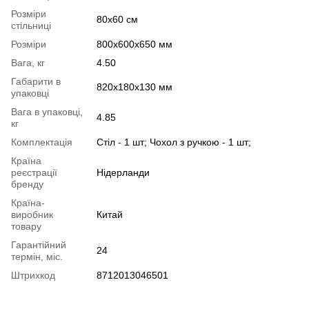
Розміри
80х60 см
стільниці
Розміри
800х600х650 мм
Вага, кг
4.50
Габарити в
820х180х130 мм
упаковці
Вага в упаковці,
4.85
кг
Комплектація
Стіл - 1 шт; Чохол з ручкою - 1 шт;
Країна
реєстрації
Нідерланди
бренду
Країна-
виробник
Китай
товару
Гарантійний
24
термін, міс.
Штрихкод
8712013046501