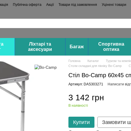
мація
Публічна оферта
Акції
Товари під замовлення
Уцінені товари
та
Ліхтарі та
Спортивна
Багаж
г
аксесуари
оптика
Головна
Каталог
Туризм та кемпін
Столи складані для пікніку Bo-Camp
С
Стіл Bo-Camp 60x45 c
Артикул: DAS303271
Написати відг
3 142 грн
В наявності
Купити
Замовити 