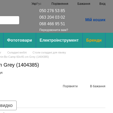
Порівняння
Укр
Рус
Бажання
Вхід
050 276 53 85
063 204 03 02
Мій кошик
068 466 95 51
Передзвонити вам?
Фототовари
Електроінструмент
Бренди
г
Складані меблі
Столи складані для пікніку
тіл Bo-Camp 60x45 cm Grey (1404385)
m Grey (1404385)
ук
Порівняти
В бажання
швидко