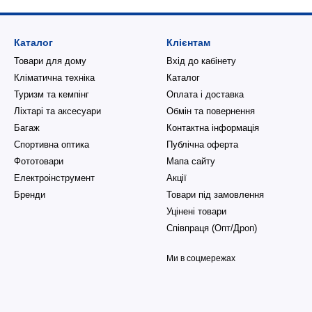
Каталог
Клієнтам
Товари для дому
Вхід до кабінету
Кліматична техніка
Каталог
Туризм та кемпінг
Оплата і доставка
Ліхтарі та аксесуари
Обмін та повернення
Багаж
Контактна інформація
Спортивна оптика
Публічна оферта
Фототовари
Мапа сайту
Електроінструмент
Акції
Бренди
Товари під замовлення
Уцінені товари
Співпраця (Опт/Дроп)
Ми в соцмережах