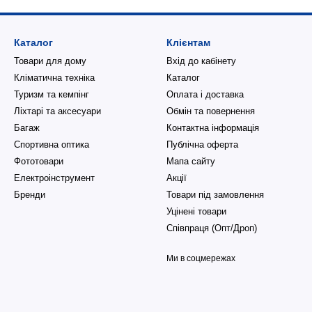
Каталог
Клієнтам
Товари для дому
Вхід до кабінету
Кліматична техніка
Каталог
Туризм та кемпінг
Оплата і доставка
Ліхтарі та аксесуари
Обмін та повернення
Багаж
Контактна інформація
Спортивна оптика
Публічна оферта
Фототовари
Мапа сайту
Електроінструмент
Акції
Бренди
Товари під замовлення
Уцінені товари
Співпраця (Опт/Дроп)
Ми в соцмережах