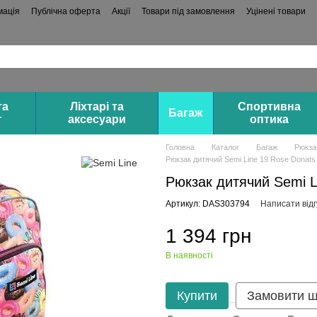
мація
Публічна оферта
Акції
Товари під замовлення
Уцінені товари
та
Ліхтарі та
Спортивна
Багаж
г
аксесуари
оптика
Головна
Каталог
Багаж
Рюкза
Рюкзак дитячий Semi Line 19 Rose Donats 
Рюкзак дитячий Semi Li
Артикул: DAS303794
Написати відг
1 394 грн
В наявності
Купити
Замовити 