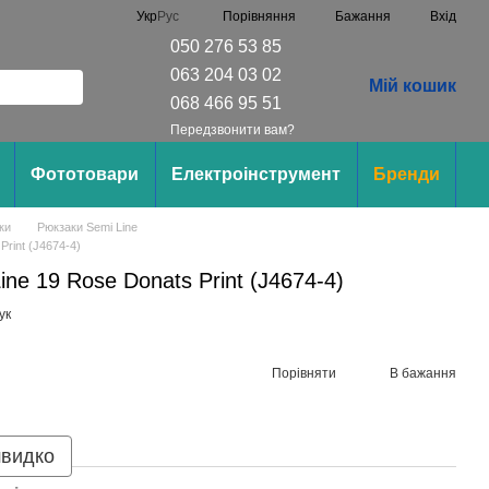
Порівняння
Укр
Рус
Бажання
Вхід
050 276 53 85
063 204 03 02
Мій кошик
068 466 95 51
Передзвонити вам?
Фототовари
Електроінструмент
Бренди
ки
Рюкзаки Semi Line
Print (J4674-4)
ne 19 Rose Donats Print (J4674-4)
ук
Порівняти
В бажання
швидко