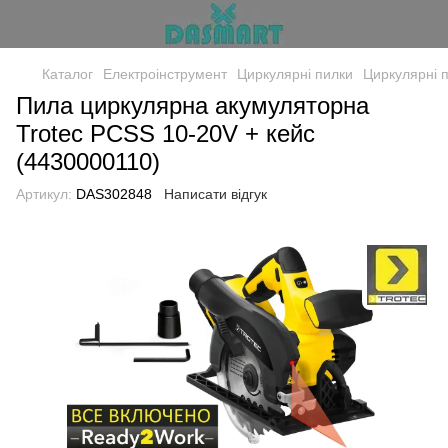
Каталог
Електроінструмент
Циркулярні пилки
Циркулярні п
Пила циркулярна акумуляторна
Trotec PCSS 10-20V + кейс
(4430000110)
Артикул:
DAS302848
Написати відгук