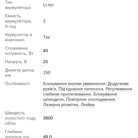
Тип
Li-ion
акумулятора
Ємність
акумулятора,
2
А·год
Акумулятор в
Так
комплекті
Споживана
40
потужність, Вт
Напруга, В
20
Діаметр диска,
150
мм
Особливості
Блокування кнопки увімкнення
,
Додаткове
руків'я
,
Під'єднання пилососа
,
Регулювання
глибини пропилювання
,
Блокування
шпинделя
,
Повітряне охолодження
,
Лазерна розмітка
,
Лінійка
Швидкість
холостого ходу,
3800
об/хв
Глибина
пропилу під
48.0