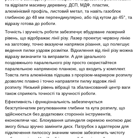
та відрізати масивну деревину, ДСП, МДФ, пластик,
алюмінієвий профіль, листовий метал, та навіть газоблок
глибиною до 48 мм перпендикулярно, або під кутом до 45°, та
відразу готова до роботи.
Точність і зручність роботи забезпечує вбудоване лазерний
рівень, що відображає лінії різу. Лазер проектує червону лінію
на заготовку, точно вказуючи напрямок різання, що полегшує
ведення пилки уздовж розмітки. Відхилення від лінії різу можна
відразу визначити та виправити. А для ідеального
поздовжнього паралельного різу просто скористайтеся
паралельною напрямною планкою, що входить у комплект.
Товста лита алюмінієва підошва з прорізом-маркером розпилу
дозволяє плавно і точно направляти пилку вздовж лінії
розпилу. Низький рівень вібрації та збалансований центр ваги
також сприяють точності та зручності роботи.
Ефективність і функціональність забезпечується
безступінчатим регулюванням глибини та кута розпилу, що
здійснюється без додаткових сторонніх інструментів,
економлячи час. Блокування шпинделя окремою кнопкою дає
змогу більш зручно замінити диск. Патрубок з адаптером для
підключення пилососу значним чином забезпечить чистоту