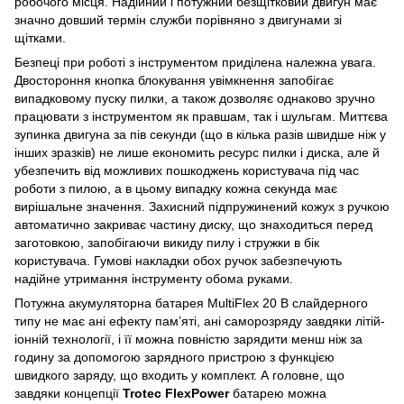
робочого місця. Надійний і потужний безщітковий двигун має
значно довший термін служби порівняно з двигунами зі
щітками.
Безпеці при роботі з інструментом приділена належна увага.
Двостороння кнопка блокування увімкнення запобігає
випадковому пуску пилки, а також дозволяє однаково зручно
працювати з інструментом як правшам, так і шульгам. Миттєва
зупинка двигуна за пів секунди (що в кілька разів швидше ніж у
інших зразків) не лише економить ресурс пилки і диска, але й
убезпечить від можливих пошкоджень користувача під час
роботи з пилою, а в цьому випадку кожна секунда має
вирішальне значення. Захисний підпружинений кожух з ручкою
автоматично закриває частину диску, що знаходиться перед
заготовкою, запобігаючи викиду пилу і стружки в бік
користувача. Гумові накладки обох ручок забезпечують
надійне утримання інструменту обома руками.
Потужна акумуляторна батарея MultiFlex 20 В слайдерного
типу не має ані ефекту пам’яті, ані саморозряду завдяки літій-
іонній технології, і її можна повністю зарядити менш ніж за
годину за допомогою зарядного пристрою з функцією
швидкого заряду, що входить у комплект. А головне, що
завдяки концепції
Trotec FlexPower
батарею можна