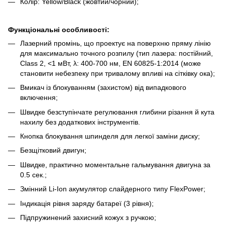
Колір: Yellow/Black (жовтий/чорний);
Функціональні особливості:
Лазерний промінь, що проектує на поверхню пряму лінію
для максимально точного розпилу (тип лазера: постійний,
Class 2, <1 мВт, λ: 400-700 нм, EN 60825-1:2014 (може
становити небезпеку при тривалому впливі на сітківку ока);
Вмикач із блокуванням (захистом) від випадкового
включення;
Швидке безступінчате регулювання глибини різання й кута
нахилу без додаткових інструментів.
Кнопка блокування шпинделя для легкої заміни диску;
Безщітковий двигун;
Швидке, практично моментальне гальмування двигуна за
0.5 сек.;
Змінний Li-Ion акумулятор слайдерного типу FlexPower;
Індикація рівня заряду батареї (3 рівня);
Підпружинений захисний кожух з ручкою;