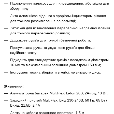
Підключення пилососу для пиловідведення, або мішка для
збору пилу;
Лита алюмінієва підошва з прорізом-індикатором різання
для точного розпилювання по розмітці;
Затискач для встановлення паралельної напрямної планки
для точного паралельного розпилу;
Додаткове руків'я для точної і безпечної роботи;
Прогумована ручка та додаткове руків'я для більш
надійного хвату;
Підходить для стандартних дисків з посадковим діаметром
16 мм та максимальним зовнішнім діаметром 150 мм;
Інструмент можна зберігати в кейсі, не знімаючи диск;
Живлення:
Акумуляторна батарея MultiFlex: Li-Ion 20В, 2А·год, 40 Вт;
Зарядний пристрій MultiFlex: Вхід 230-240В, 50 Гц, 65 Вт /
Вихід: 21.5В, 2.4А
Довжина кабелю зарядного пристрою: 1.5 м