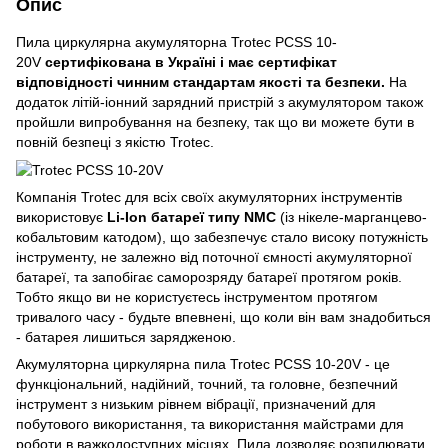
Опис
Пила циркулярна акумуляторна Trotec PCSS 10-
20V
сертифікована в Україні і має сертифікат
відповідності чинним стандартам якості та безпеки.
На
додаток літій-іонний зарядний пристрій з акумулятором також
пройшли випробування на безпеку, так що ви можете бути в
повній безпеці з якістю Trotec.
Компанія Trotec для всіх своїх акумуляторних інструментів
використовує
Li-Ion батареї типу NMC
(із нікеле-марганцево-
кобальтовим катодом), що забезпечує стало високу потужність
інструменту, не залежно від поточної ємності акумуляторної
батареї, та запобігає саморозряду батареї протягом років.
Тобто якщо ви не користуєтесь інструментом протягом
тривалого часу - будьте впевнені, що коли він вам знадобиться
- батарея лишиться зарядженою.
Акумуляторна циркулярна пила Trotec PCSS 10-20V - це
функціональний, надійний, точний, та головне, безпечний
інструмент з низьким рівнем вібрації, призначений для
побутового використання, та використання майстрами для
роботи в важкодоступних місцях. Пила дозволяє розпилювати