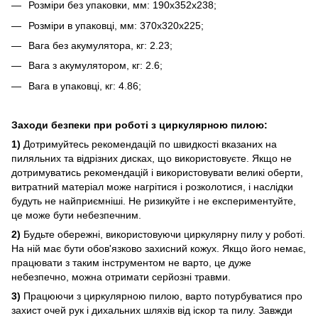
Розміри без упаковки, мм: 190x352x238;
Розміри в упаковці, мм: 370х320х225;
Вага без акумулятора, кг: 2.23;
Вага з акумулятором, кг: 2.6;
Вага в упаковці, кг: 4.86;
Заходи безпеки при роботі з циркулярною пилою:
1)
Дотримуйтесь рекомендацій по швидкості вказаних на
пиляльних та відрізних дисках, що використовуєте. Якщо не
дотримуватись рекомендацій і використовувати великі оберти,
витратний матеріал може нагрітися і розколотися, і наслідки
будуть не найприємніші. Не ризикуйте і не експериментуйте,
це може бути небезпечним.
2)
Будьте обережні, використовуючи циркулярну пилу у роботі.
На ній має бути обов'язково захисний кожух. Якщо його немає,
працювати з таким інструментом не варто, це дуже
небезпечно, можна отримати серйозні травми.
3)
Працюючи з циркулярною пилою, варто потурбуватися про
захист очей рук і дихальних шляхів від іскор та пилу. Завжди