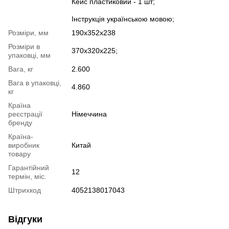
Кейс пластиковий - 1 шт;
Інструкція українською мовою;
Розміри, мм
190x352x238
Розміри в
370х320х225;
упаковці, мм
Вага, кг
2.600
Вага в упаковці,
4.860
кг
Країна
реєстрації
Німеччина
бренду
Країна-
виробник
Китай
товару
Гарантійний
12
термін, міс.
Штрихкод
4052138017043
Відгуки