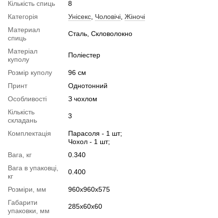
Кількість спиць
8
Категорія
Унісекс
,
Чоловічі
,
Жіночі
Материал
Сталь, Скловолокно
спиць
Матеріал
Поліестер
куполу
Розмір куполу
96 см
Принт
Однотонний
Особливості
З чохлом
Кількість
3
складань
Комплектація
Парасоля - 1 шт;
Чохол - 1 шт;
Вага, кг
0.340
Вага в упаковці,
0.400
кг
Розміри, мм
960х960х575
Габарити
285х60х60
упаковки, мм