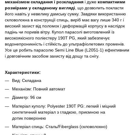
механізмом складання і розкладання
і дуже
компактними
розмірами у складеному вигляді
, що дозволить покласти
його навіть у невелику дамську сумку. Завдяки використанню
скловолокна в конструкції спиць, виріб має вагу лише 340 г і
високий захист від поломок і деформацій корпусу в наслідок
падінь чи поривів вітру. Купол парасолі виготовлений із
високоякісного поліестеру 190T PG, який забезпечує
водонепроникність і стійкість до ультрафіолетових променів.
Усе це робить парасолю Semi Line Blue (L2051-1) ефективним
і довговічним засобом захисту від дощу та снігу.
Характеристики:
Вид: Складана
Механізм: Повний автомат
Діаметр: 96 см
Матеріал куполу: Polyester 190T PG: легкий і міцний
синтетичний матеріал з гладкою, приємною на
дотик поверхнею
Матеріал спиць: Сталь/Fiberglass (скловолокно)