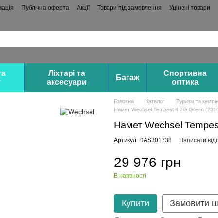
мація
Публічна оферта
Акції
Товари під замовлення
Уцінені товари
та
Ліхтарі та
Спортивна
Багаж
г
аксесуари
оптика
Головна
Каталог
Туризм та кемпін
Намет Wechsel Tempest 4 ZG Green (231
Намет Wechsel Tempes
Артикул: DAS301738
Написати відг
29 976 грн
В наявності
Купити
Замовити 