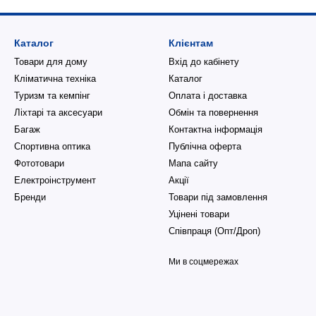
Каталог
Клієнтам
Товари для дому
Вхід до кабінету
Кліматична техніка
Каталог
Туризм та кемпінг
Оплата і доставка
Ліхтарі та аксесуари
Обмін та повернення
Багаж
Контактна інформація
Спортивна оптика
Публічна оферта
Фототовари
Мапа сайту
Електроінструмент
Акції
Бренди
Товари під замовлення
Уцінені товари
Співпраця (Опт/Дроп)
Ми в соцмережах