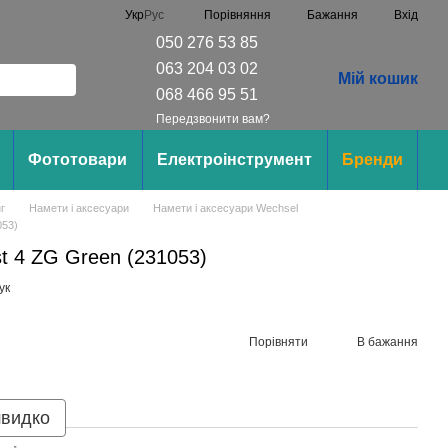
Порівняння
Укр
Рус
Бажання
Вхід
050 276 53 85
063 204 03 02
Мій кошик
068 466 95 51
Передзвонити вам?
Фототовари
Електроінструмент
Бренди
г
Намети і аксесуари
Намети і аксесуари Wechsel
053)
t 4 ZG Green (231053)
ук
Порівняти
В бажання
швидко