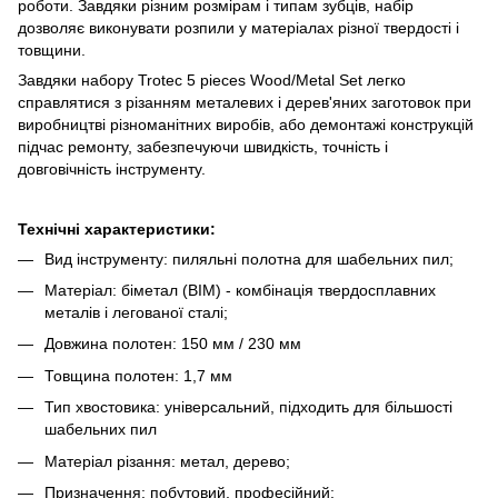
роботи. Завдяки різним розмірам і типам зубців, набір
дозволяє виконувати розпили у матеріалах різної твердості і
товщини.
Завдяки набору Trotec 5 pieces Wood/Metal Set легко
справлятися з різанням металевих і дерев'яних заготовок при
виробництві різноманітних виробів, або демонтажі конструкцій
підчас ремонту, забезпечуючи швидкість, точність і
довговічність інструменту.
Технічні характеристики:
Вид інструменту: пиляльні полотна для шабельних пил;
Матеріал: біметал (BIM) - комбінація твердосплавних
металів і легованої сталі;
Довжина полотен: 150 мм / 230 мм
Товщина полотен: 1,7 мм
Тип хвостовика: універсальний, підходить для більшості
шабельних пил
Матеріал різання: метал, дерево;
Призначення: побутовий, професійний;