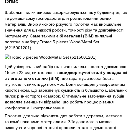
Опис
Шабельні пилки широко використовуються як у будівництві, так
і в домашньому господарстві для розпилювання різних
матеріалів. Вибір якісного ріжучого полотна має вирішальне
значення для швидкості роботи, точності різу та довговічності
інструменту. Саме такими є
біметалеві (BIM)
пиляльні
полотна з набору Trotec 5 pieces Wood/Metal Set
(6215001201).
Цей універсальний набір включає пиляльні полота довжиноою
15 см і 23 см, виготовлені з
швидкоріжучої сталі
у поєднанні
з легованою сталлю
(BIM)
, що гарантує зносостійкість,
гнучкість і стійкість до поломок. Вони оснащені універсальним
хвостовиком, що забезпечує сумісність із більшістю шабельних
пилок різних торгових марок. Оптимальне заточування зубців
дозволяє зменшити вібрацію, що робить процес різання
комфортним і контрольованим.
Полотна ідеально підходять для роботи з деревом, металом
та комбінованими матеріалами. З їх допомогою можна
виконувати чорнові та точні пропили, а також демонтажні