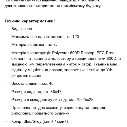
довготривалого використання в заміському будинку.
Технічні характеристики:
Вид: крісло
Максимальне навантаження, кг: 120
Матеріал каркаса: сталь
Матеріал конструкції: Polyester 600D Ripstop, PFC-Free -
екологічна тканина з поліестеру з товщиною нитки 600D, із
зміцнюючим переплетенням ниток Ripstop. Тканина має
відмінну міцність на розрив, зносостійка і стійка до УФ-
випромінювання
Висота сидіння, см: 48
Розміри сидіння, см: 56х47
Розміри в складеному вигляді, см: 70х25х25
Призначення: для кемпінгу, відпочинку на природі,
риболовлі, приватного будинку
Колір: Blue/Grey (синій / сірий)