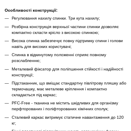
Особливості конструкції:
Регулювання нахилу спинки. Три кута нахилу;
Розбірна конструкція верхньої частини спинки дозволяє
компактно скласти крісло з високою спинкою;
Висока спинка забезпечує повну підтримку спини і голови
навіть для високих користувачі;
Спинка в відкинутому положенні сприяє повному
розслабленню;
Металевий фіксатор для поліпшення стійкості і надійності
конструкції;
Підстаканник, що вміщає стандартну півлітрову пляшку або
термочашку, має металеве кріплення і компактно
складається під каркас;
PFC-Free - тканина не містить шкідливих для організму
перфторованих і поліфторованих хімічних сполук;
Сталевий каркас витримує статичне навантаження до 120
кг;