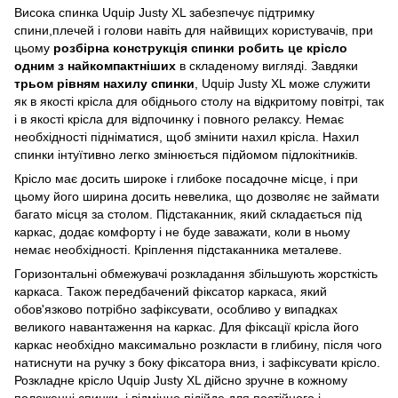
Висока спинка Uquip Justy XL забезпечує підтримку
спини,плечей і голови навіть для найвищих користувачів, при
цьому
розбірна конструкція спинки робить це крісло
одним з найкомпактніших
в складеному вигляді. Завдяки
трьом рівням нахилу спинки
, Uquip Justy XL може служити
як в якості крісла для обіднього столу на відкритому повітрі, так
і в якості крісла для відпочинку і повного релаксу. Немає
необхідності підніматися, щоб змінити нахил крісла. Нахил
спинки інтуїтивно легко змінюється підйомом підлокітників.
Крісло має досить широке і глибоке посадочне місце, і при
цьому його ширина досить невелика, що дозволяє не займати
багато місця за столом. Підстаканник, який складається під
каркас, додає комфорту і не буде заважати, коли в ньому
немає необхідності. Кріплення підстаканника металеве.
Горизонтальні обмежувачі розкладання збільшують жорсткість
каркаса. Також передбачений фіксатор каркаса, який
обов'язково потрібно зафіксувати, особливо у випадках
великого навантаження на каркас. Для фіксації крісла його
каркас необхідно максимально розкласти в глибину, після чого
натиснути на ручку з боку фіксатора вниз, і зафіксувати крісло.
Розкладне крісло Uquip Justy XL дійсно зручне в кожному
положенні спинки, і відмінно підійде для постійного і