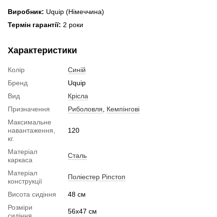
Виробник:
Uquip (Німеччина)
Термін гарантії:
2 роки
Характеристики
Колір
Синій
Бренд
Uquip
Вид
Крісла
Призначення
Риболовля
,
Кемпінгові
Максимальне
навантаження,
120
кг.
Матеріал
Сталь
каркаса
Матеріал
Поліестер Ріпстоп
конструкції
Висота сидіння
48 см
Розміри
56х47 см
сидіння