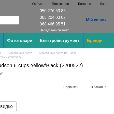
Порівняння
Укр
Рус
Бажання
Вхід
050 276 53 85
063 204 03 02
Мій кошик
068 466 95 51
Передзвонити вам?
Фототовари
Електроінструмент
Бренди
г
Туристичний посуд
Туристичний посуд Bo-Camp
Black (2200522)
son 6-cups Yellow/Black (2200522)
ук
Порівняти
В бажання
швидко