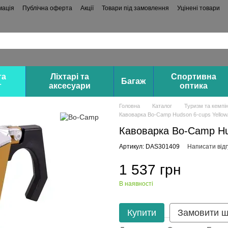
мація
Публічна оферта
Акції
Товари під замовлення
Уцінені товари
та
Ліхтарі та
Спортивна
Багаж
г
аксесуари
оптика
Головна
Каталог
Туризм та кемпін
Кавоварка Bo-Camp Hudson 6-cups Yellow/
Кавоварка Bo-Camp Hud
Артикул: DAS301409
Написати відг
1 537 грн
В наявності
Купити
Замовити 