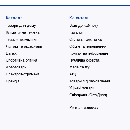
Каталог
Клієнтам
Товари для дому
Вхід до кабінету
Кліматична техніка
Каталог
Туризм та кемпінг
Оплата і доставка
Ліхтарі та аксесуари
Обмін та повернення
Багаж
Контактна інформація
Спортивна оптика
Публічна оферта
Фототовари
Мапа сайту
Електроінструмент
Акції
Бренди
Товари під замовлення
Уцінені товари
Співпраця (Опт/Дроп)
Ми в соцмережах