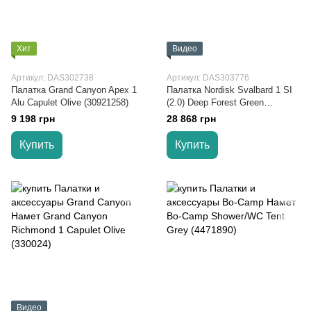
Хит
Видео
Артикул: DAS302738
Артикул: DAS303776
Палатка Grand Canyon Apex 1
Палатка Nordisk Svalbard 1 SI
Alu Capulet Olive (30921258)
(2.0) Deep Forest Green
(10921201)
9 198 грн
28 868 грн
Купить
Купить
Видео