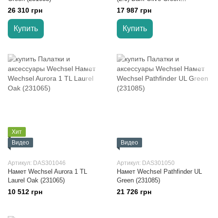
(10921205)
26 310 грн
17 987 грн
Купить
Купить
Хит
Видео
Видео
Артикул: DAS301046
Артикул: DAS301050
Намет Wechsel Aurora 1 TL
Намет Wechsel Pathfinder UL
Laurel Oak (231065)
Green (231085)
10 512 грн
21 726 грн