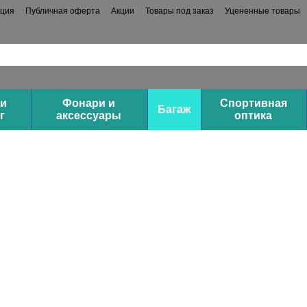
ация
Публичная оферта
Акции
Товары под заказ
Уцененные товары
 и
Фонари и
Спортивная
Багаж
г
аксессуары
оптика