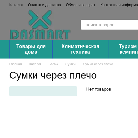
Перейти к основному контенту
Каталог
Оплата и доставка
Обмен и возврат
Контактная информ
Сотрудничество (Опт/Дроп)
Товары для
Климатическая
Туризм
дома
техника
кемпин
Главная
Каталог
Багаж
Сумки
Сумки через плечо
Сумки через плечо
Нет товаров