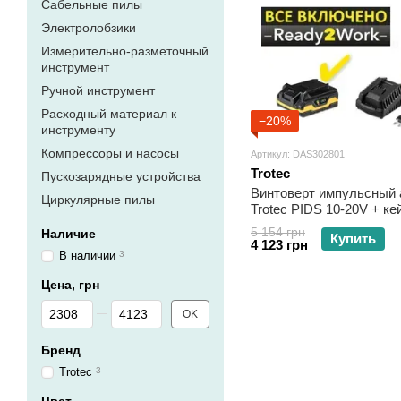
Сабельные пилы
Электролобзики
Измерительно-разметочный
инструмент
Ручной инструмент
Расходный материал к
−20%
инструменту
Компрессоры и насосы
Артикул: DAS302801
Trotec
Пускозарядные устройства
Винтоверт импульсный
Циркулярные пилы
Trotec PIDS 10-20V + ке
5 154 грн
Наличие
Купить
4 123 грн
В наличии
3
Цена, грн
От Цена, грн
До Цена, грн
OK
Бренд
Trotec
3