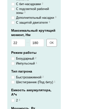
С бит-насадками
2
С подсветкой рабочей
зоны
3
Дополнительный насадки
3
С защитой двигателя
3
Максимальный крутящий
момент, Нм
От Максимальный крутящий момент, Нм
До Максимальный крутящий момент, Нм
OK
Режим работы
Безударный
2
Импульсный
1
Тип патрона
Быстрозажимной
2
Шестигранник (Под биту)
1
Емкость аккумулятора,
А*ч
2
3
Мощность, Вт