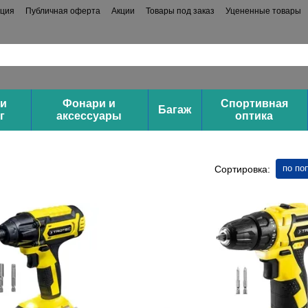
ация
Публичная оферта
Акции
Товары под заказ
Уцененные товары
 и
Фонари и
Спортивная
Багаж
г
аксессуары
оптика
по по
Сортировка: