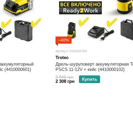
−40%
Артикул: DAS302793
Trotec
 аккумуляторный
Дрель-шуруповерт аккумуляторная Tr
йс (4410000601)
PSCS 11-12V + кейс (4410000102)
3 846 грн
Купить
2 308 грн