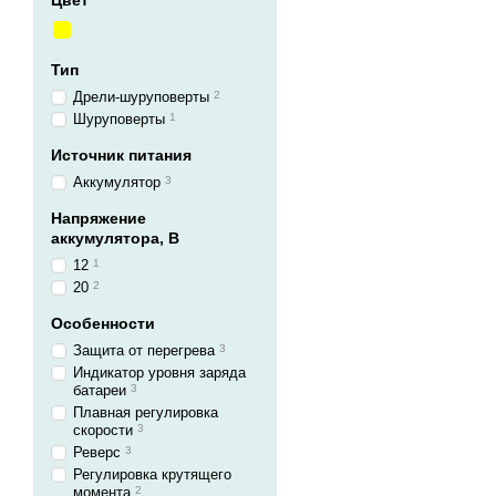
Цвет
Тип
Дрели-шуруповерты
2
Шуруповерты
1
Источник питания
Аккумулятор
3
Напряжение
аккумулятора, В
12
1
20
2
Особенности
Защита от перегрева
3
Индикатор уровня заряда
батареи
3
Плавная регулировка
скорости
3
Реверс
3
Регулировка крутящего
момента
2