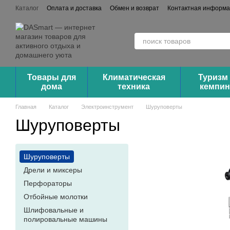
Перейти к основному контенту
Каталог
Оплата и доставка
Обмен и возврат
Контактная информ
Сотрудничество (Опт/Дроп)
Товары для
Климатическая
Туризм
дома
техника
кемпин
Главная
Каталог
Электроинструмент
Шуруповерты
Шуруповерты
Шуруповерты
Дрели и миксеры
Перфораторы
Отбойные молотки
Шлифовальные и
полировальные машины