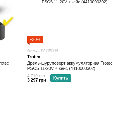
−30%
Артикул: DAS302794
Trotec
otec
Дрель-шуруповерт аккумуляторная Trotec
PSCS 11-20V + кейс (4410000302)
4 710 грн
Купить
3 297 грн