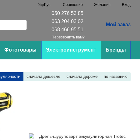
Сравнение
Укр
Рус
Желания
Вход
050 276 53 85
063 204 03 02
Мой заказ
068 466 95 51
Перезвонить вам?
Фототовары
Электроинструмент
Бренды
пулярности
сначала дешевле
сначала дороже
по названию