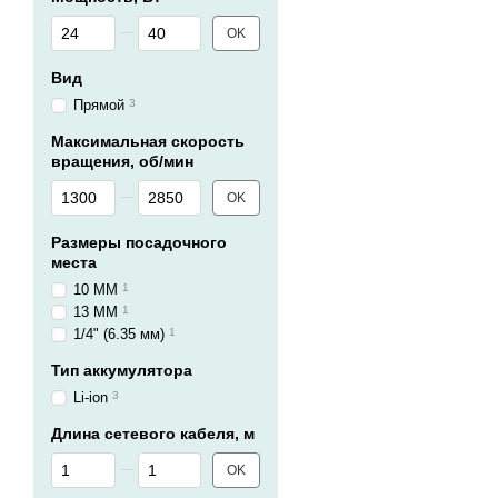
От Мощность, Вт
До Мощность, Вт
OK
Вид
Прямой
3
Максимальная скорость
вращения, об/мин
От Максимальная скорость вращения, об/мин
До Максимальная скорость вращения, об/мин
OK
Размеры посадочного
места
10 ММ
1
13 ММ
1
1/4" (6.35 мм)
1
Тип аккумулятора
Li-ion
3
Длина сетевого кабеля, м
От Длина сетевого кабеля, м
До Длина сетевого кабеля, м
OK