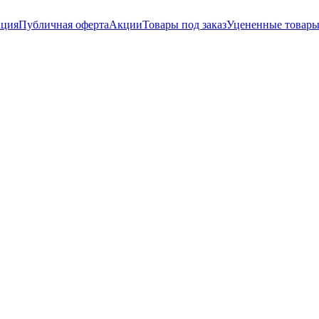
ация
Публичная оферта
Акции
Товары под заказ
Уцененные товар