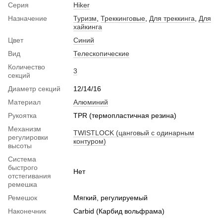
Серия
Hiker
Назначение
Туризм
,
Треккинговые
,
Для треккинга
,
Для
хайкинга
Цвет
Синий
Вид
Телескопические
Количество
3
секций
Диаметр секций
12/14/16
Материал
Алюминий
Рукоятка
TPR (термопластичная резина)
Механизм
TWISTLOCK (цанговый с одинарным
регулировки
контуром)
высоты
Система
быстрого
Нет
отстегивания
ремешка
Ремешок
Мягкий, регулируемый
Наконечник
Carbid (Карбид вольфрама)