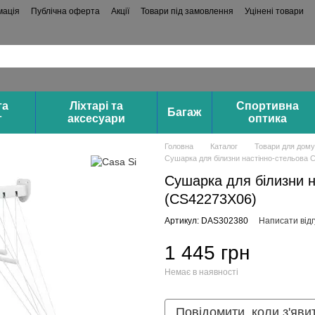
мація
Публічна оферта
Акції
Товари під замовлення
Уцінені товари
та
Ліхтарі та
Спортивна
Багаж
г
аксесуари
оптика
Головна
Каталог
Товари для дому
Сушарка для білизни настінно-стельова C
Сушарка для білизни н
(CS42273X06)
Артикул: DAS302380
Написати відг
1 445 грн
Немає в наявності
Повідомити, коли з'яви