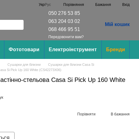
Порівняння
Укр
Рус
Бажання
Вхід
050 276 53 85
063 204 03 02
Мій кошик
068 466 95 51
Передзвонити вам?
Фототовари
Електроінструмент
Бренди
Сушарки для білизни
Сушарки для білизни Casa Si
asa Si Pick Up 160 White (CS42273X06)
астінно-стельова Casa Si Pick Up 160 White
ук
Порівняти
В бажання
ться