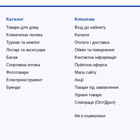
Каталог
Клієнтам
Товари для дому
Вхід до кабінету
Кліматична техніка
Каталог
Туризм та кемпінг
Оплата і доставка
Ліхтарі та аксесуари
Обмін та повернення
Багаж
Контактна інформація
Спортивна оптика
Публічна оферта
Фототовари
Мапа сайту
Електроінструмент
Акції
Бренди
Товари під замовлення
Уцінені товари
Співпраця (Опт/Дроп)
Ми в соцмережах